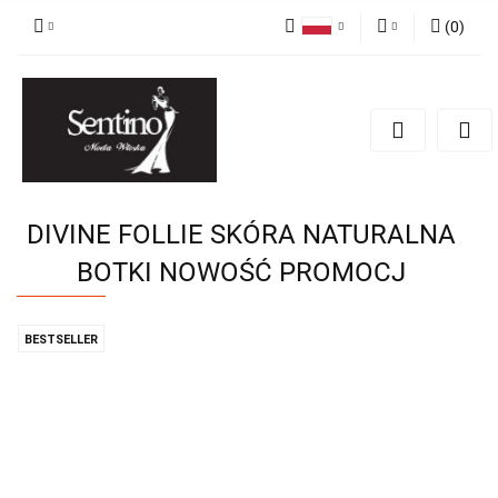
(
0
)
Polski
Zaloguj się
English
Zarejestruj się
Russian
Dodaj zgłoszenie
DIVINE FOLLIE SKÓRA NATURALNA
BOTKI NOWOŚĆ PROMOCJ
BESTSELLER