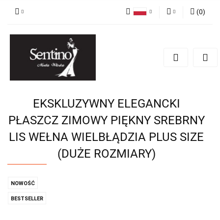
(
0
)
Polski
Zaloguj się
English
Zarejestruj się
Russian
Dodaj zgłoszenie
EKSKLUZYWNY ELEGANCKI
PŁASZCZ ZIMOWY PIĘKNY SREBRNY
LIS WEŁNA WIELBŁĄDZIA PLUS SIZE
(DUŻE ROZMIARY)
NOWOŚĆ
BESTSELLER