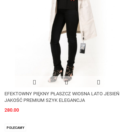
EFEKTOWNY PIĘKNY PŁASZCZ WIOSNA LATO JESIEŃ
JAKOŚĆ PREMIUM SZYK ELEGANCJA
280.00
POLECAMY