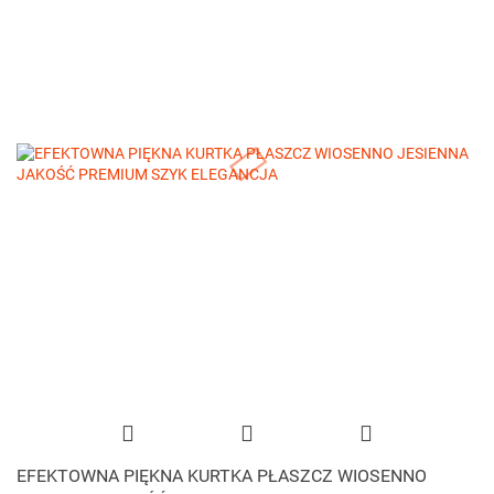
EFEKTOWNA PIĘKNA KURTKA PŁASZCZ WIOSENNO