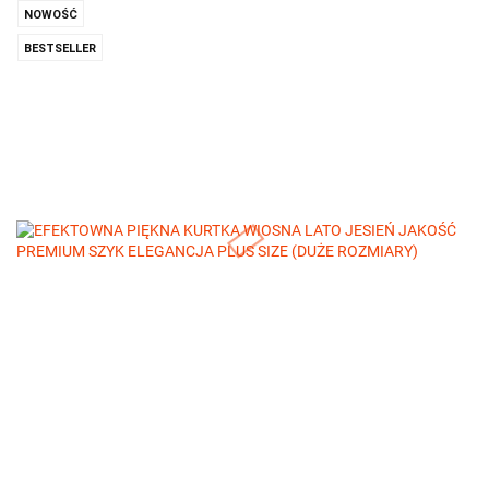
NOWOŚĆ
BESTSELLER