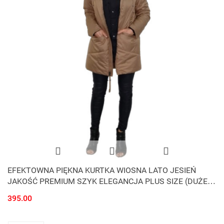
EFEKTOWNA PIĘKNA KURTKA WIOSNA LATO JESIEŃ
JAKOŚĆ PREMIUM SZYK ELEGANCJA PLUS SIZE (DUŻE
ROZMIARY)
395.00