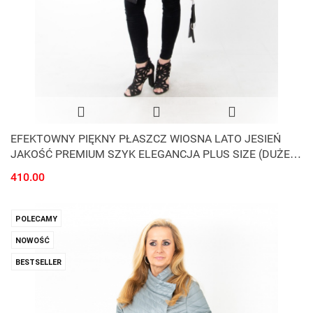
EFEKTOWNY PIĘKNY PŁASZCZ WIOSNA LATO JESIEŃ
JAKOŚĆ PREMIUM SZYK ELEGANCJA PLUS SIZE (DUŻE
ROZMIARY)
410.00
POLECAMY
NOWOŚĆ
BESTSELLER