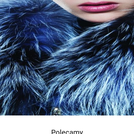
Polecamy