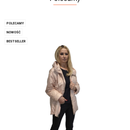
POLECAMY
NOWOŚĆ
BESTSELLER