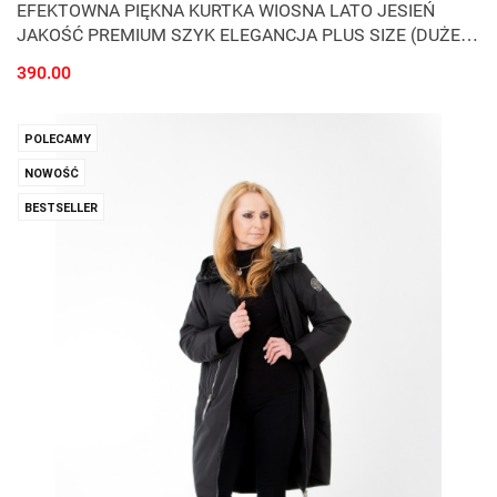
EFEKTOWNA PIĘKNA KURTKA WIOSNA LATO JESIEŃ
JAKOŚĆ PREMIUM SZYK ELEGANCJA PLUS SIZE (DUŻE
ROZMIARY)
390.00
POLECAMY
NOWOŚĆ
BESTSELLER