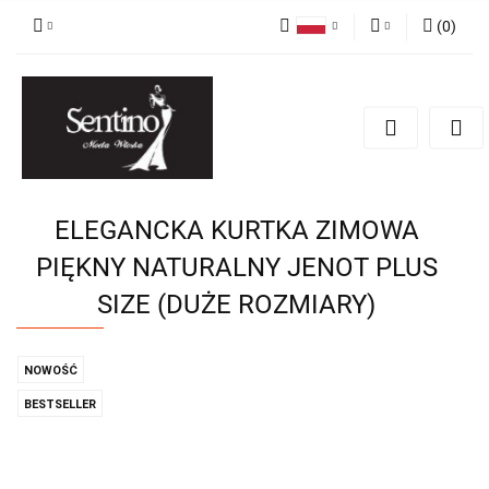
(
0
)
Polski
Zaloguj się
English
Zarejestruj się
Russian
Dodaj zgłoszenie
ELEGANCKA KURTKA ZIMOWA
PIĘKNY NATURALNY JENOT PLUS
SIZE (DUŻE ROZMIARY)
NOWOŚĆ
BESTSELLER