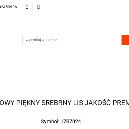
602450906
zcze damskie
Kurtki damskie
Czapki
Parki
i
Obuwie
damskie
Czapki
Parki
Futra
Galanteria i dod
OWY PIĘKNY SREBRNY LIS JAKOŚĆ PRE
Symbol:
17B7024