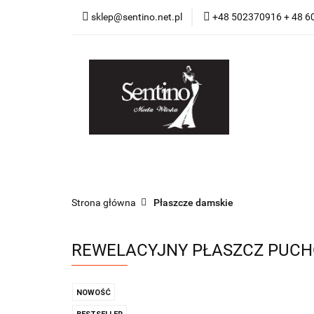
sklep@sentino.net.pl
+48 502370916 + 48 
Nowości
Płas
Galanteria i dodatk
Nowości
Płaszcze damskie
Kurtki 
Strona główna
Płaszcze damskie
REWELACYJNY PŁASZCZ PUCH
NOWOŚĆ