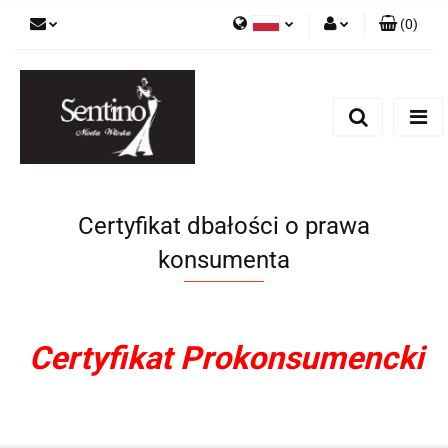
(
0
)
Polski
Zaloguj się
English
Zarejestruj się
Russian
Dodaj zgłoszenie
Certyfikat dbałości o prawa
konsumenta
Certyfikat Prokonsumencki