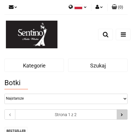
(
0
)
Polski
Zaloguj się
English
Zarejestruj się
Russian
Dodaj zgłoszenie
Kategorie
Szukaj
Botki
BESTSELLER