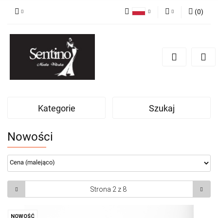
(
0
)
Polski
Zaloguj się
English
Zarejestruj się
Russian
Dodaj zgłoszenie
Kategorie
Szukaj
Nowości
NOWOŚĆ