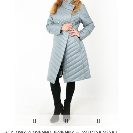
STYLOWY WIOSENNO JESIENNY PŁASZCZYK SZYK I