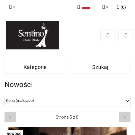
(
0
)
Polski
Zaloguj się
English
Zarejestruj się
Russian
Dodaj zgłoszenie
Kategorie
Szukaj
Nowości
NOWOŚĆ